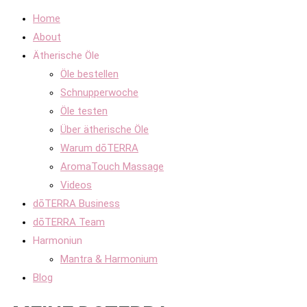
Home
About
Ätherische Öle
Öle bestellen
Schnupperwoche
Öle testen
Über ätherische Öle
Warum dōTERRA
AromaTouch Massage
Videos
dōTERRA Business
dōTERRA Team
Harmoniun
Mantra & Harmonium
Blog