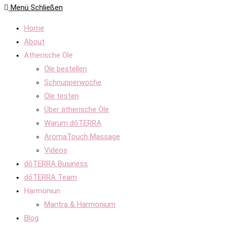
Menü
Schließen
Home
About
Ätherische Öle
Öle bestellen
Schnupperwoche
Öle testen
Über ätherische Öle
Warum dōTERRA
AromaTouch Massage
Videos
dōTERRA Business
dōTERRA Team
Harmoniun
Mantra & Harmonium
Blog