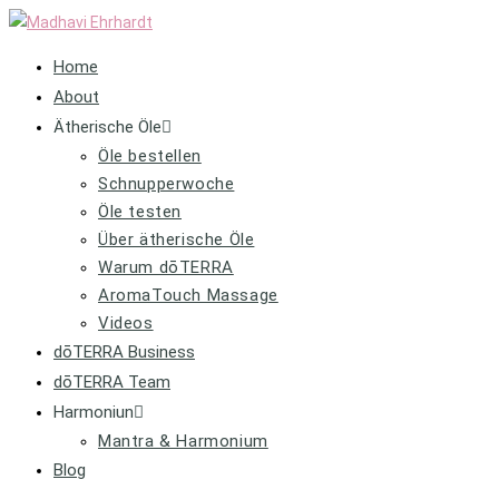
Home
About
Ätherische Öle
Öle bestellen
Schnupperwoche
Öle testen
Über ätherische Öle
Warum dōTERRA
AromaTouch Massage
Videos
dōTERRA Business
dōTERRA Team
Harmoniun
Mantra & Harmonium
Blog