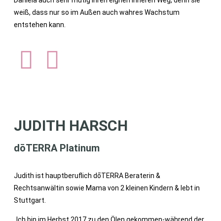
Daniela auch sehr mutig ihren eignen inneren Weg, denn sie
weiß, dass nur so im Außen auch wahres Wachstum
entstehen kann.
JUDITH HARSCH
dōTERRA Platinum
Judith ist hauptberuflich dōTERRA Beraterin &
Rechtsanwältin sowie Mama von 2 kleinen Kindern & lebt in
Stuttgart.
„Ich bin im Herbst 2017 zu den Ölen gekommen-während der