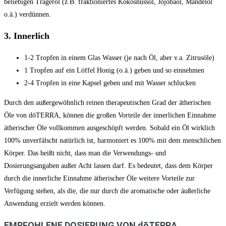
beliebigen Trägeröl (z.B. fraktioniertes Kokosnussöl, Jojobaöl, Mandelöl
o.ä.) verdünnen.
3. Innerlich
1-2 Tropfen in einem Glas Wasser (je nach Öl, aber v.a. Zitrusöle)
1 Tropfen auf ein Löffel Honig (o.ä.) geben und so einnehmen
2-4 Tropfen in eine Kapsel geben und mit Wasser schlucken
Durch den außergewöhnlich reinen therapeutischen Grad der ätherischen
Öle von dōTERRA, können die großen Vorteile der innerlichen Einnahme
ätherischer Öle vollkommen ausgeschöpft werden. Sobald ein Öl wirklich
100% unverfälscht natürlich ist, harmoniert es 100% mit dem menschlichen
Körper. Das heißt nicht, dass man die Verwendungs- und
Dosierungsangaben außer Acht lassen darf. Es bedeutet, dass dem Körper
durch die innerliche Einnahme ätherischer Öle weitere Vorteile zur
Verfügung stehen, als die, die nur durch die aromatische oder äußerliche
Anwendung erzielt werden können.
EMPFOHLENE DOSIERUNG VON dōTERRA