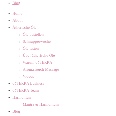
Blog
Home
About
Ätherische Öle
Öle bestellen
Schnupperwoche
Öle testen
Über ätherische Öle
Warum dōTERRA
AromaTouch Massage
Videos
dōTERRA Business
dōTERRA Team
Harmoniun
Mantra & Harmonium
Blog