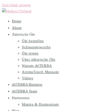
Zum Inhalt springen
Home
About
Ätherische Öle
Öle bestellen
Schnupperwoche
Öle testen
Über ätherische Öle
Warum dōTERRA
AromaTouch Massage
Videos
dōTERRA Business
dōTERRA Team
Harmoniun
Mantra & Harmonium
Blog