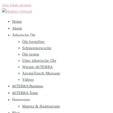
Zum Inhalt springen
Home
About
Ätherische Öle
Öle bestellen
Schnupperwoche
Öle testen
Über ätherische Öle
Warum dōTERRA
AromaTouch Massage
Videos
dōTERRA Business
dōTERRA Team
Harmoniun
Mantra & Harmonium
Blog