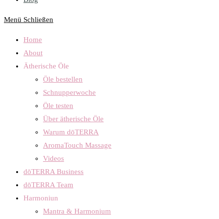
Menü
Schließen
Home
About
Ätherische Öle
Öle bestellen
Schnupperwoche
Öle testen
Über ätherische Öle
Warum dōTERRA
AromaTouch Massage
Videos
dōTERRA Business
dōTERRA Team
Harmoniun
Mantra & Harmonium