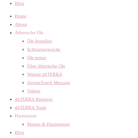
Blog
Home
About
Ätherische Öle
Öle bestellen
Schnupperwoche
Öle testen
Über ätherische Öle
Warum dōTERRA
AromaTouch Massage
Videos
dōTERRA Business
dōTERRA Team
Harmoniun
Mantra & Harmonium
Blog