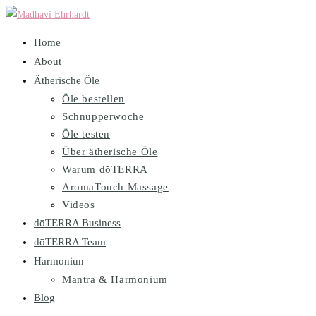
Zum
Inhalt
Home
springen
About
Ätherische Öle
Öle bestellen
Schnupperwoche
Öle testen
Über ätherische Öle
Warum dōTERRA
AromaTouch Massage
Videos
dōTERRA Business
dōTERRA Team
Harmoniun
Mantra & Harmonium
Blog