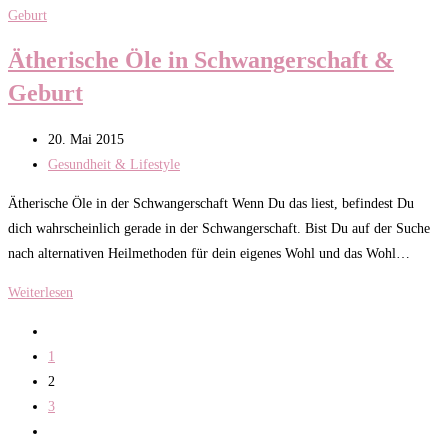
#1
Ätherische Öle in Schwangerschaft &
Geburt
Beitrag
20. Mai 2015
veröffentlicht:
Beitrags-
Gesundheit & Lifestyle
Kategorie:
Ätherische Öle in der Schwangerschaft Wenn Du das liest, befindest Du
dich wahrscheinlich gerade in der Schwangerschaft. Bist Du auf der Suche
nach alternativen Heilmethoden für dein eigenes Wohl und das Wohl…
Ätherische
Weiterlesen
Öle
Zur
in
vorherigen
1
Schwangerschaft
Seite
2
&
3
Geburt
Zur