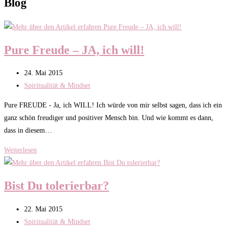
Blog
Pure Freude – JA, ich will!
Beitrag
24. Mai 2015
veröffentlicht:
Beitrags-
Spiritualität & Mindset
Kategorie:
Pure FREUDE - Ja, ich WILL! Ich würde von mir selbst sagen, dass ich ein
ganz schön freudiger und positiver Mensch bin. Und wie kommt es dann,
dass in diesem…
Pure
Weiterlesen
Freude
–
Bist Du tolerierbar?
JA,
ich
Beitrag
22. Mai 2015
will!
veröffentlicht:
Beitrags-
Spiritualität & Mindset