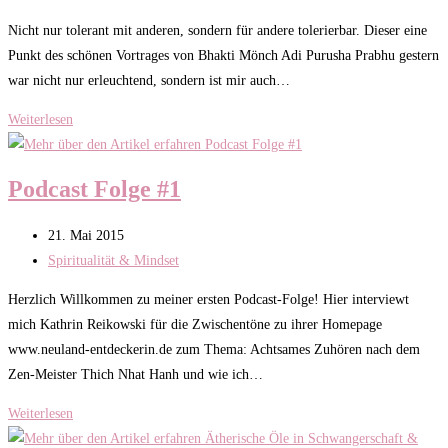
Kategorie:
Nicht nur tolerant mit anderen, sondern für andere tolerierbar. Dieser eine
Punkt des schönen Vortrages von Bhakti Mönch Adi Purusha Prabhu gestern
war nicht nur erleuchtend, sondern ist mir auch…
Bist
Weiterlesen
Du
tolerierbar?
Podcast Folge #1
Beitrag
21. Mai 2015
veröffentlicht:
Beitrags-
Spiritualität & Mindset
Kategorie:
Herzlich Willkommen zu meiner ersten Podcast-Folge! Hier interviewt
mich Kathrin Reikowski für die Zwischentöne zu ihrer Homepage
www.neuland-entdeckerin.de zum Thema: Achtsames Zuhören nach dem
Zen-Meister Thich Nhat Hanh und wie ich…
Podcast
Weiterlesen
Folge